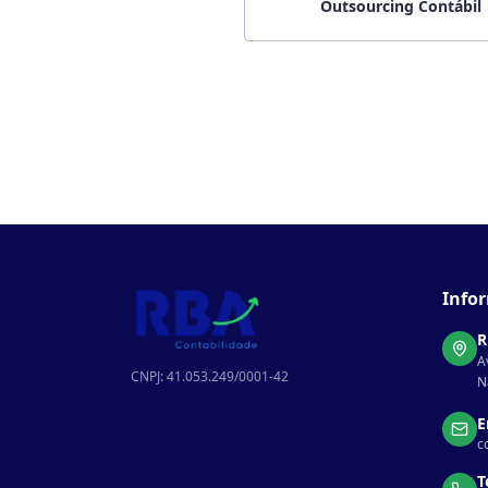
Outsourcing Contábil
Info
R
A
CNPJ: 41.053.249/0001-42
N
E
c
T