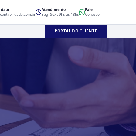
ntato
Atendimento
Fale
contabilidade.com.br
Seg- Sex : 9hs às 18hs
Conosco
PORTAL DO CLIENTE