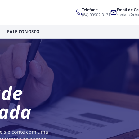
Telefone
Email de Co
(84) 99902-3131
contato@rba
FALE CONOSCO
ade
cada
eis e conte com uma